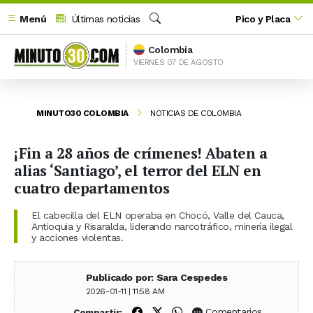
Menú
Últimas noticias
Pico y Placa
Buscar
Colombia
VIERNES 07 DE AGOSTO
MINUTO30 COLOMBIA
NOTICIAS DE COLOMBIA
¡Fin a 28 años de crímenes! Abaten a
alias ‘Santiago’, el terror del ELN en
cuatro departamentos
El cabecilla del ELN operaba en Chocó, Valle del Cauca,
Antioquia y Risaralda, liderando narcotráfico, minería ilegal
y acciones violentas.
Publicado por: Sara Cespedes
2026-01-11 | 11:58 AM
Compartir en Facebook
Compartir en X (Twitter)
Compartir en WhatsApp
Comentarios
Compartir: