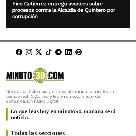
Fico Gutiérrez entrega avances sobre
procesos contra la Alcaldía de Quintero por
corrupción
Minuto30 en Facebook
Minuto30 en Instagram
Minuto30 en X (Twitter)
Minuto30 en TikTok
Canal de Minuto30 en T
Minuto30 en LinkedIn
Minuto30 en Pinte
Noticias de Colombia y del mundo, minuto a minuto, en
tiempo real. Oigo, veo y leo en un solo medio de
comunicación nativo digital.
Lo que leas hoy en minuto30, mañana será
noticia.
Todas las secciones