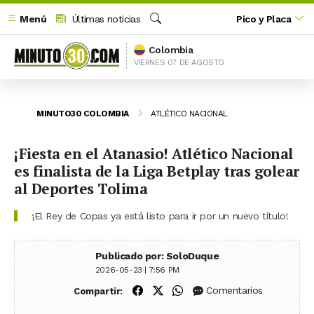
Menú
Últimas noticias
Pico y Placa
Buscar
Colombia
VIERNES 07 DE AGOSTO
MINUTO30 COLOMBIA
ATLÉTICO NACIONAL
¡Fiesta en el Atanasio! Atlético Nacional
es finalista de la Liga Betplay tras golear
al Deportes Tolima
¡El Rey de Copas ya está listo para ir por un nuevo título!
Publicado por: SoloDuque
2026-05-23 | 7:56 PM
Compartir en Facebook
Compartir en X (Twitter)
Compartir en WhatsApp
Comentarios
Compartir: