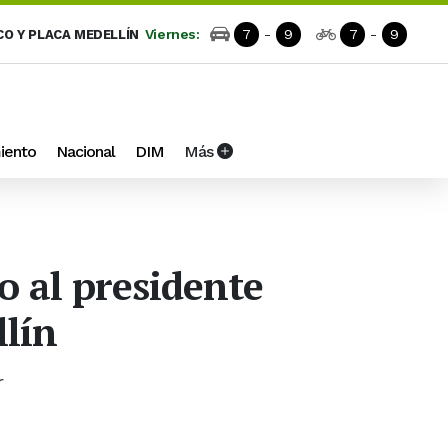
Viernes:
7
-
9
7
-
9
CO Y PLACA MEDELLÍN
iento
Nacional
DIM
Más
co al presidente
llín
r