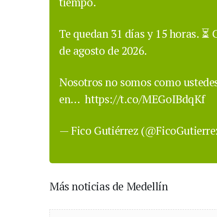
tiempo.
Te quedan 31 días y 15 horas. ⏳ 
de agosto de 2026.
Nosotros no somos como ustedes
en…
https://t.co/MEGoIBdqKf
— Fico Gutiérrez (@FicoGutierr
Más noticias de Medellín