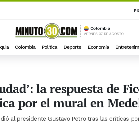
PI
Colombia
VIERNES 07 DE AGOSTO
quia
Colombia
Política
Deporte
Economía
Entretenim
iudad’: la respuesta de Fi
ica por el mural en Mede
dió al presidente Gustavo Petro tras las críticas po