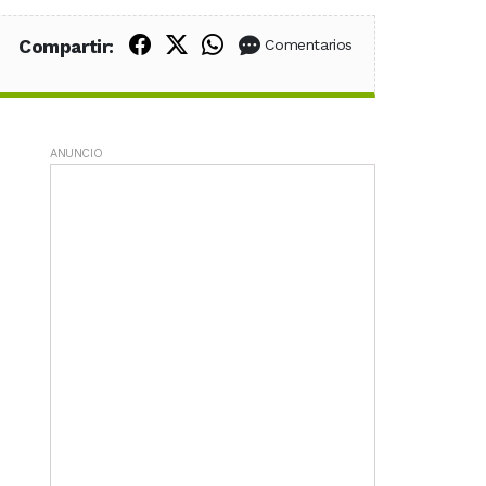
Compartir en Facebook
Compartir en X (Twitter)
Compartir en WhatsApp
Compartir:
Comentarios
ANUNCIO