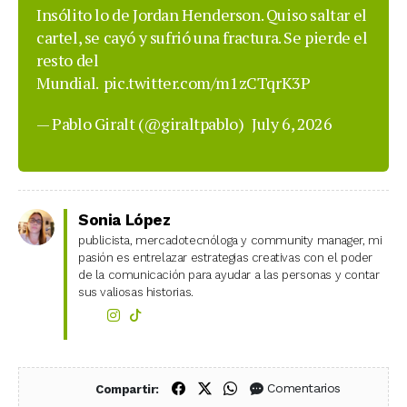
Insólito lo de Jordan Henderson. Quiso saltar el
cartel, se cayó y sufrió una fractura. Se pierde el
resto del
Mundial.
pic.twitter.com/m1zCTqrK3P
— Pablo Giralt (@giraltpablo)
July 6, 2026
Sonia López
publicista, mercadotecnóloga y community manager, mi
pasión es entrelazar estrategias creativas con el poder
de la comunicación para ayudar a las personas y contar
sus valiosas historias.
Compartir en Facebook
Compartir en X (Twitter)
Compartir en WhatsApp
Comentarios
Compartir: