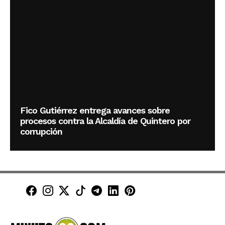
Fico Gutiérrez entrega avances sobre
procesos contra la Alcaldía de Quintero por
corrupción
Minuto30 en Facebook
Minuto30 en Instagram
Minuto30 en X (Twitter)
Minuto30 en TikTok
Canal de Minuto30 en T
Minuto30 en LinkedIn
Minuto30 en Pinte