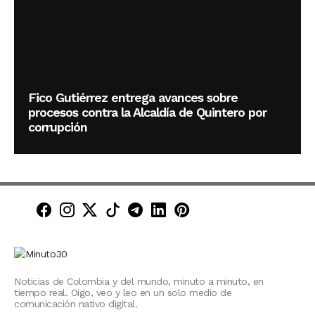
Fico Gutiérrez entrega avances sobre
procesos contra la Alcaldía de Quintero por
corrupción
Minuto30 en Facebook
Minuto30 en Instagram
Minuto30 en X (Twitter)
Minuto30 en TikTok
Canal de Minuto30 en T
Minuto30 en LinkedIn
Minuto30 en Pinte
Noticias de Colombia y del mundo, minuto a minuto, en
tiempo real. Oigo, veo y leo en un solo medio de
comunicación nativo digital.