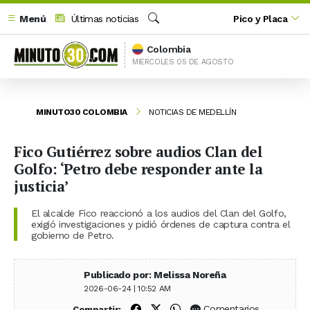
Menú
Últimas noticias
Pico y Placa
Buscar
Colombia
MIERCOLES 05 DE AGOSTO
MINUTO30 COLOMBIA
NOTICIAS DE MEDELLÍN
Fico Gutiérrez sobre audios Clan del
Golfo: ‘Petro debe responder ante la
justicia’
El alcalde Fico reaccionó a los audios del Clan del Golfo,
exigió investigaciones y pidió órdenes de captura contra el
gobierno de Petro.
Publicado por: Melissa Noreña
2026-06-24 | 10:52 AM
Compartir en Facebook
Compartir en X (Twitter)
Compartir en WhatsApp
Comentarios
Compartir: