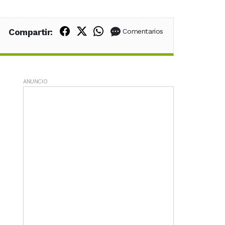
Compartir en Facebook
Compartir en X (Twitter)
Compartir en WhatsApp
Compartir:
Comentarios
ANUNCIO