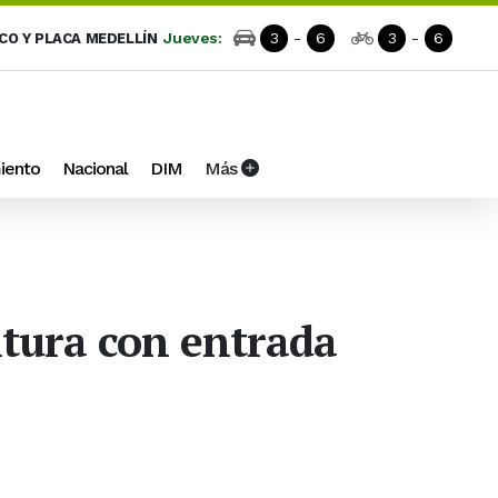
Jueves:
3
-
6
3
-
6
ICO Y PLACA MEDELLÍN
iento
Nacional
DIM
Más
ltura con entrada