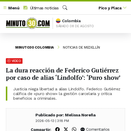
Menú
Últimas noticias
Pico y Placa
Buscar
Colombia
SÁBADO 08 DE AGOSTO
MINUTO30 COLOMBIA
NOTICIAS DE MEDELLÍN
VIDEO
La dura reacción de Federico Gutiérrez
por caso de alias ‘Lindolfo’: ‘Puro show’
Justicia niega libertad a alias Lindolfo. Federico Gutiérrez
califica de «puro show» la gestión carcelaria y critica
beneficios a criminales.
Publicado por: Melissa Noreña
2026-05-13 | 3:18 PM
Compartir en Facebook
Compartir en X (Twitter)
Compartir en WhatsApp
Comentarios
Compartir: