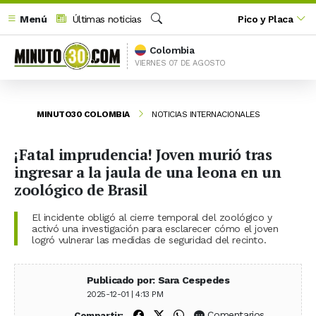
Menú
Últimas noticias
Pico y Placa
Buscar
Colombia
VIERNES 07 DE AGOSTO
MINUTO30 COLOMBIA
NOTICIAS INTERNACIONALES
¡Fatal imprudencia! Joven murió tras
ingresar a la jaula de una leona en un
zoológico de Brasil
El incidente obligó al cierre temporal del zoológico y
activó una investigación para esclarecer cómo el joven
logró vulnerar las medidas de seguridad del recinto.
Publicado por: Sara Cespedes
2025-12-01 | 4:13 PM
Compartir en Facebook
Compartir en X (Twitter)
Compartir en WhatsApp
Comentarios
Compartir: