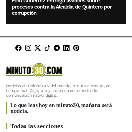
Fico Gutiérrez entrega avances sobre
procesos contra la Alcaldía de Quintero por
corrupción
Minuto30 en Facebook
Minuto30 en Instagram
Minuto30 en X (Twitter)
Minuto30 en TikTok
Canal de Minuto30 en T
Minuto30 en LinkedIn
Minuto30 en Pinte
Noticias de Colombia y del mundo, minuto a minuto, en
tiempo real. Oigo, veo y leo en un solo medio de
comunicación nativo digital.
Lo que leas hoy en minuto30, mañana será
noticia.
Todas las secciones