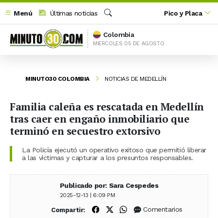
Menú
Últimas noticias
Pico y Placa
Buscar
Colombia
MIERCOLES 05 DE AGOSTO
MINUTO30 COLOMBIA
NOTICIAS DE MEDELLÍN
Familia caleña es rescatada en Medellín
tras caer en engaño inmobiliario que
terminó en secuestro extorsivo
La Policía ejecutó un operativo exitoso que permitió liberar
a las víctimas y capturar a los presuntos responsables.
Publicado por: Sara Cespedes
2025-12-13 | 6:09 PM
Compartir en Facebook
Compartir en X (Twitter)
Compartir en WhatsApp
Comentarios
Compartir: