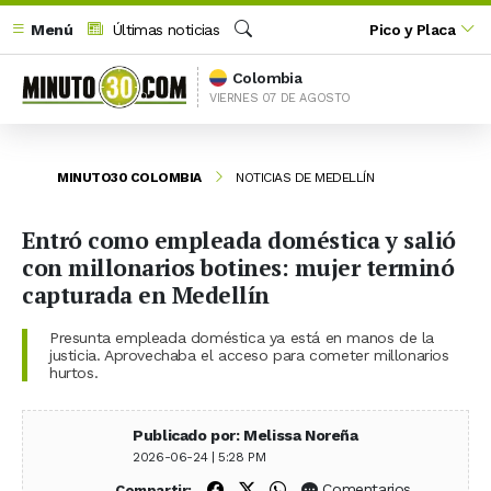
Menú
Últimas noticias
Pico y Placa
Buscar
Colombia
VIERNES 07 DE AGOSTO
MINUTO30 COLOMBIA
NOTICIAS DE MEDELLÍN
Entró como empleada doméstica y salió
con millonarios botines: mujer terminó
capturada en Medellín
Presunta empleada doméstica ya está en manos de la
justicia. Aprovechaba el acceso para cometer millonarios
hurtos.
Publicado por: Melissa Noreña
2026-06-24 | 5:28 PM
Compartir en Facebook
Compartir en X (Twitter)
Compartir en WhatsApp
Comentarios
Compartir: