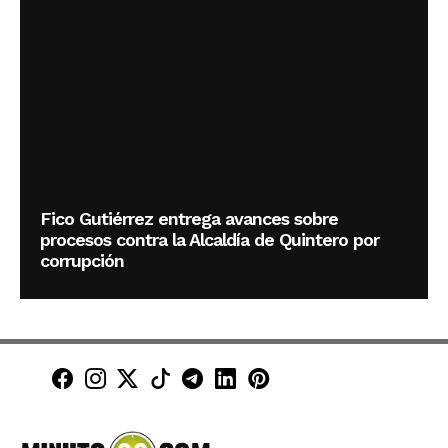
Fico Gutiérrez entrega avances sobre
procesos contra la Alcaldía de Quintero por
corrupción
Minuto30 en Facebook
Minuto30 en Instagram
Minuto30 en X (Twitter)
Minuto30 en TikTok
Canal de Minuto30 en T
Minuto30 en LinkedIn
Minuto30 en Pinte