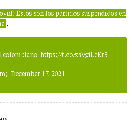
ovid! Estos son los partidos suspendidos en
na
.
al colombiano
https://t.co/zsVgiLeEr5
om)
December 17, 2021
 noticia.