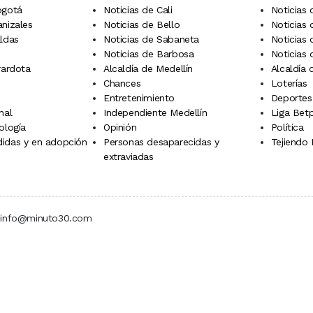
ogotá
Noticias de Cali
Noticias
anizales
Noticias de Bello
Noticias
aldas
Noticias de Sabaneta
Noticias 
Noticias de Barbosa
Noticias
rardota
Alcaldía de Medellín
Alcaldía
Chances
Loterías
Entretenimiento
Deportes
nal
Independiente Medellín
Liga Betp
ología
Opinión
Política
idas y en adopción
Personas desaparecidas y
Tejiendo
extraviadas
 | info@minuto30.com