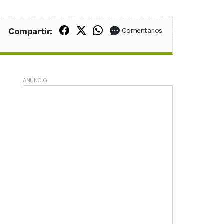
Compartir en Facebook
Compartir en X (Twitter)
Compartir en WhatsApp
Compartir:
Comentarios
ANUNCIO