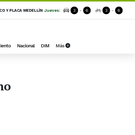
Jueves:
3
-
6
3
-
6
ICO Y PLACA MEDELLÍN
iento
Nacional
DIM
Más
no
e