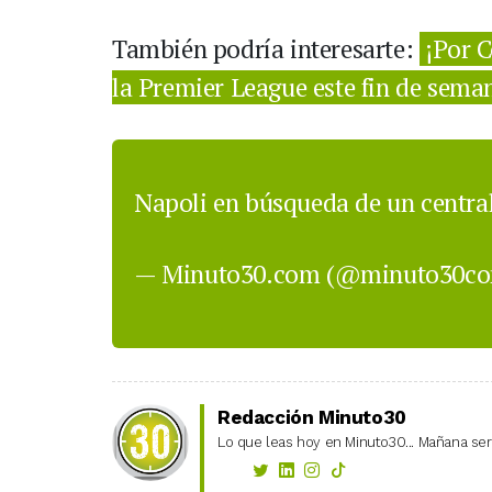
También podría interesarte:
¡Por C
la Premier League este fin de sema
Napoli en búsqueda de un centr
— Minuto30.com (@minuto30c
Redacción Minuto30
Lo que leas hoy en Minuto30... Mañana será