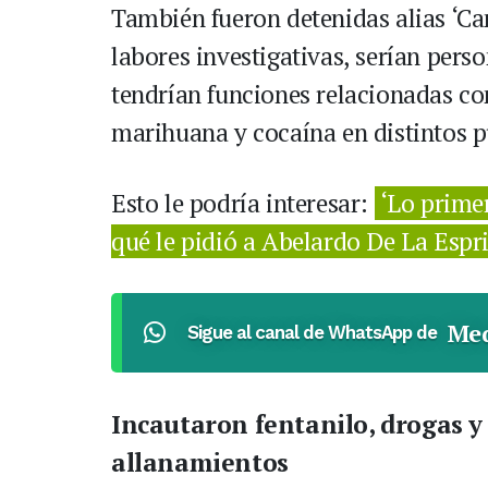
También fueron detenidas alias ‘Cam
labores investigativas, serían pers
tendrían funciones relacionadas co
marihuana y cocaína en distintos p
Esto le podría interesar:
‘Lo primer
qué le pidió a Abelardo De La Espri
Med
Sigue al canal de WhatsApp de
Incautaron fentanilo, drogas 
allanamientos