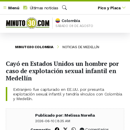
Menú
Últimas noticias
Pico y Placa
Buscar
Colombia
SÁBADO 08 DE AGOSTO
MINUTO30 COLOMBIA
NOTICIAS DE MEDELLÍN
Cayó en Estados Unidos un hombre por
caso de explotación sexual infantil en
Medellín
Extranjero fue capturado en EE.UU. por presunta
explotación sexual infantil y tendría vínculos con Colombia
y Medellín.
Publicado por: Melissa Noreña
2026-06-10 | 8:35 AM
Compartir en Facebook
Compartir en X (Twitter)
Compartir en WhatsApp
Comentarios
Compartir: