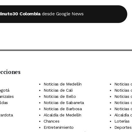
inuto30 Colombia
desde Google News
ecciones
 Telegram
dIn
terest
Noticias de Medellín
Noticias 
ogotá
Noticias de Cali
Noticias
anizales
Noticias de Bello
Noticias
aldas
Noticias de Sabaneta
Noticias 
Noticias de Barbosa
Noticias
rardota
Alcaldía de Medellín
Alcaldía
Chances
Loterías
Entretenimiento
Deportes