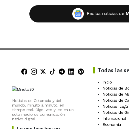
Reciba noticias de
M
Todas las s
Minuto30 en Facebook
Minuto30 en Instagram
Minuto30 en X (Twitter)
Minuto30 en TikTok
Canal de Minuto30 en
Minuto30 en Linke
Minuto30 en Pin
Inicio
Noticias de B
Noticias de M
Noticias de C
Noticias de Colombia y del
mundo, minuto a minuto, en
Noticias Itagüí
tiempo real. Oigo, veo y leo en un
Noticias de Gi
solo medio de comunicación
Internacional
nativo digital.
Economía
Lo que leas hoy en