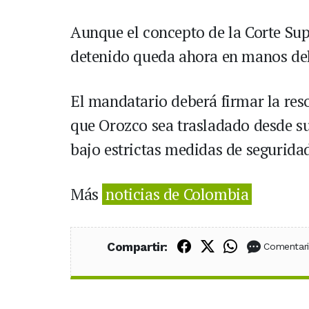
Aunque el concepto de la Corte Supr
detenido queda ahora en manos del
El mandatario deberá firmar la reso
que Orozco sea trasladado desde su 
bajo estrictas medidas de segurida
Más
noticias de Colombia
Compartir en Fac
Compartir en X
Compartir
Compartir:
Comentar