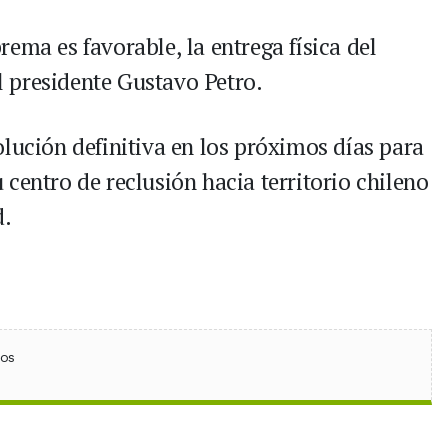
ema es favorable, la entrega física del
 presidente Gustavo Petro.
lución definitiva en los próximos días para
centro de reclusión hacia territorio chileno
d.
ebook
 (Twitter)
 en WhatsApp
ios