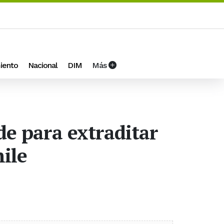
iento
Nacional
DIM
Más
de para extraditar
ile