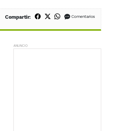
Compartir en Facebook
Compartir en X (Twitter)
Compartir en WhatsApp
Compartir:
Comentarios
ANUNCIO