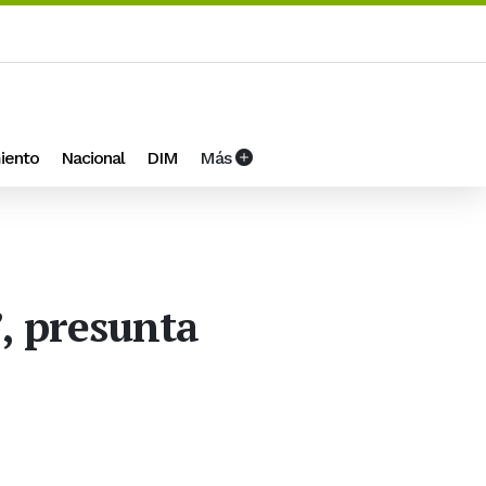
iento
Nacional
DIM
Más
’, presunta