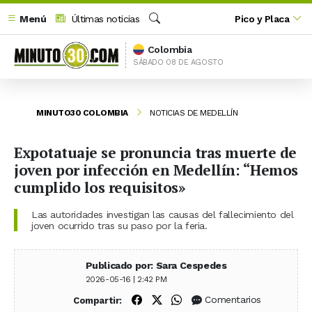
Menú
Últimas noticias
Pico y Placa
Buscar
Colombia
SÁBADO 08 DE AGOSTO
MINUTO30 COLOMBIA
NOTICIAS DE MEDELLÍN
Expotatuaje se pronuncia tras muerte de
joven por infección en Medellín: “Hemos
cumplido los requisitos»
Las autoridades investigan las causas del fallecimiento del
joven ocurrido tras su paso por la feria.
Publicado por: Sara Cespedes
2026-05-16 | 2:42 PM
Compartir en Facebook
Compartir en X (Twitter)
Compartir en WhatsApp
Comentarios
Compartir: