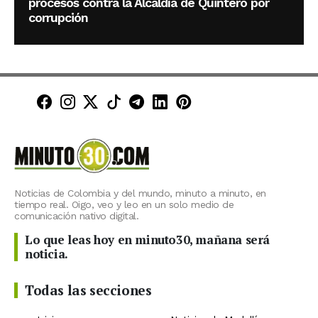
procesos contra la Alcaldía de Quintero por
corrupción
Minuto30 en Facebook
Minuto30 en Instagram
Minuto30 en X (Twitter)
Minuto30 en TikTok
Canal de Minuto30 en T
Minuto30 en LinkedIn
Minuto30 en Pinte
Noticias de Colombia y del mundo, minuto a minuto, en
tiempo real. Oigo, veo y leo en un solo medio de
comunicación nativo digital.
Lo que leas hoy en minuto30, mañana será
noticia.
Todas las secciones