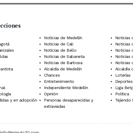
ecciones
 Telegram
dIn
terest
Noticias de Medellín
Noticias 
ogotá
Noticias de Cali
Noticias
anizales
Noticias de Bello
Noticias
aldas
Noticias de Sabaneta
Noticias 
Noticias de Barbosa
Noticias
rardota
Alcaldía de Medellín
Alcaldía
Chances
Loterías
Entretenimiento
Deportes
nal
Independiente Medellín
Liga Betp
ología
Opinión
Política
idas y en adopción
Personas desaparecidas y
Tejiendo
extraviadas
 | info@minuto30.com