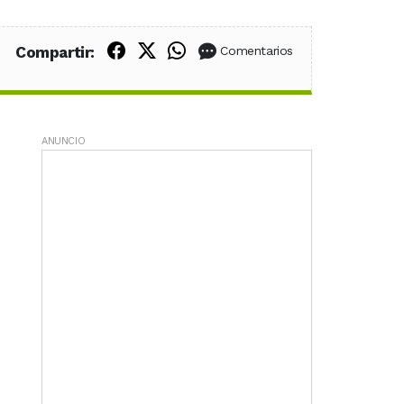
Compartir en Facebook
Compartir en X (Twitter)
Compartir en WhatsApp
Compartir:
Comentarios
ANUNCIO