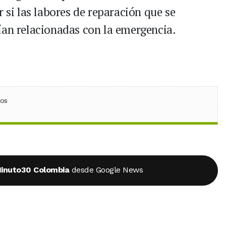
r si las labores de reparación que se
ían relacionadas con la emergencia.
ebook
 (Twitter)
 en WhatsApp
ios
inuto30 Colombia
desde Google News