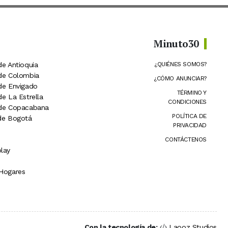
Minuto30
de Antioquia
¿QUIÉNES SOMOS?
 de Colombia
¿CÓMO ANUNCIAR?
 de Envigado
TÉRMINO Y
de La Estrella
CONDICIONES
 de Copacabana
POLÍTICA DE
 de Bogotá
PRIVACIDAD
CONTÁCTENOS
lay
 Hogares
Con la tecnología de:
Laooz Studios