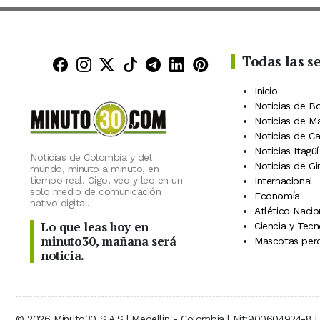
Todas las s
Minuto30 en Facebook
Minuto30 en Instagram
Minuto30 en X (Twitter)
Minuto30 en TikTok
Canal de Minuto30 en
Minuto30 en Linke
Minuto30 en Pin
Inicio
Noticias de B
Noticias de M
Noticias de C
Noticias Itagüí
Noticias de Colombia y del
Noticias de Gi
mundo, minuto a minuto, en
tiempo real. Oigo, veo y leo en un
Internacional
solo medio de comunicación
Economía
nativo digital.
Atlético Nacio
Lo que leas hoy en
Ciencia y Tecn
minuto30, mañana será
Mascotas perd
noticia.
© 2026 Minuto30 S.A.S | Medellín - Colombia | Nit:900604924-8