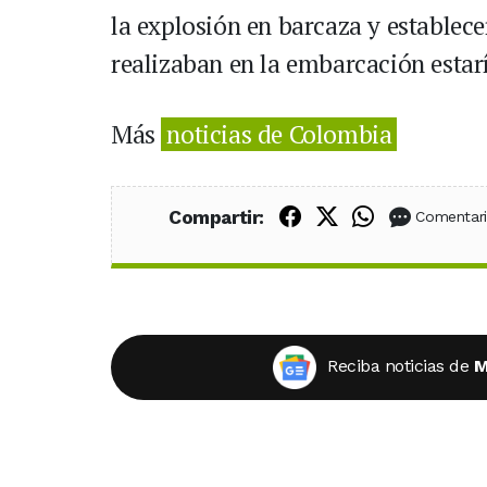
la explosión en barcaza y establece
realizaban en la embarcación estar
Más
noticias de Colombia
Compartir en Fac
Compartir en X
Compartir
Compartir:
Comentar
Reciba noticias de
M