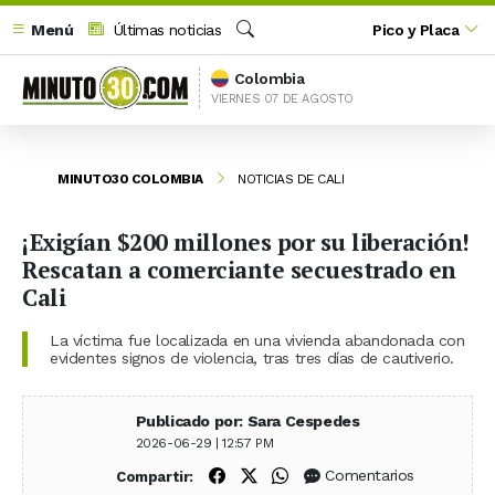
Menú
Últimas noticias
Pico y Placa
Buscar
Colombia
VIERNES 07 DE AGOSTO
MINUTO30 COLOMBIA
NOTICIAS DE CALI
¡Exigían $200 millones por su liberación!
Rescatan a comerciante secuestrado en
Cali
La víctima fue localizada en una vivienda abandonada con
evidentes signos de violencia, tras tres días de cautiverio.
Publicado por: Sara Cespedes
2026-06-29 | 12:57 PM
Compartir en Facebook
Compartir en X (Twitter)
Compartir en WhatsApp
Comentarios
Compartir: