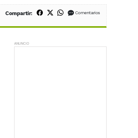
Compartir en Facebook
Compartir en X (Twitter)
Compartir en WhatsApp
Compartir:
Comentarios
ANUNCIO