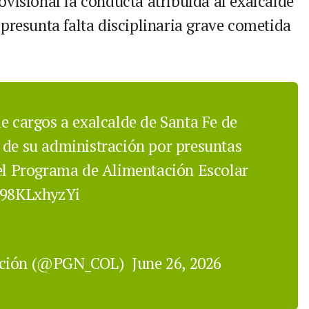
ovisional la conducta atribuida al exalcalde
presunta falta disciplinaria grave cometida
e cargos a exalcalde de Santa Fe de
 de su administración por presuntas
del Programa de Alimentación Escolar
o/98KLxhyzYi
Nación (@PGN_COL)
June 26, 2026