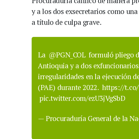
Procuraduría calificó de manera pr
y a los dos exsecretarios como una 
a título de culpa grave.
La
@PGN_COL
formuló pliego d
Antioquia y a dos exfuncionarios
irregularidades en la ejecución 
(PAE) durante 2022.
https://t.c
pic.twitter.com/ezU3jVgSbD
— Procuraduría General de la 