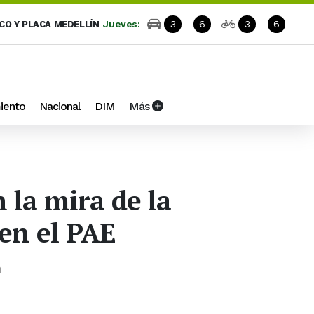
Jueves:
3
-
6
3
-
6
ICO Y PLACA MEDELLÍN
iento
Nacional
DIM
Más
 la mira de la
en el PAE
n