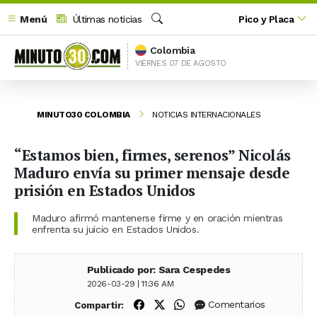
Menú
Últimas noticias
Pico y Placa
Buscar
Colombia
VIERNES 07 DE AGOSTO
MINUTO30 COLOMBIA
NOTICIAS INTERNACIONALES
“Estamos bien, firmes, serenos” Nicolás
Maduro envía su primer mensaje desde
prisión en Estados Unidos
Maduro afirmó mantenerse firme y en oración mientras
enfrenta su juicio en Estados Unidos.
Publicado por: Sara Cespedes
2026-03-29 | 11:36 AM
Compartir en Facebook
Compartir en X (Twitter)
Compartir en WhatsApp
Comentarios
Compartir: