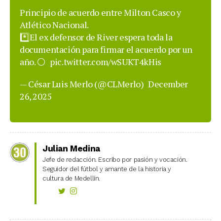
Principio de acuerdo entre Milton Casco y
Atlético Nacional.
*️⃣El ex defensor de River espera toda la
documentación para firmar el acuerdo por un
año. ⚪️
pic.twitter.com/wSUKT4kHis
— César Luis Merlo (@CLMerlo)
December
26, 2025
Julian Medina
Jefe de redacción. Escribo por pasión y vocación.
Seguidor del fútbol y amante de la historia y
cultura de Medellín.