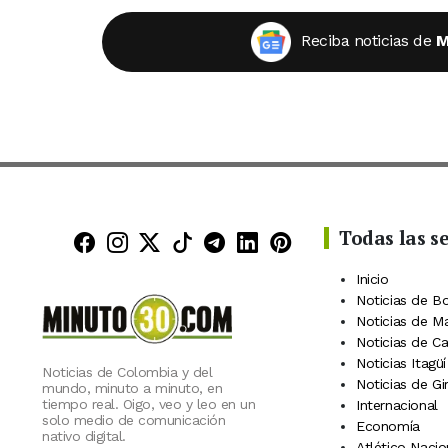
Reciba noticias de
M
Todas las s
Minuto30 en Facebook
Minuto30 en Instagram
Minuto30 en X (Twitter)
Minuto30 en TikTok
Canal de Minuto30 en
Minuto30 en Linke
Minuto30 en Pin
Inicio
Noticias de B
Noticias de M
Noticias de C
Noticias Itagüí
Noticias de Colombia y del
Noticias de Gi
mundo, minuto a minuto, en
tiempo real. Oigo, veo y leo en un
Internacional
solo medio de comunicación
Economía
nativo digital.
Atlético Nacio