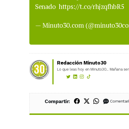
Senado
https://t.co/rhjzqfhbR5
— Minuto30.com (@minuto30c
Redacción Minuto30
Lo que leas hoy en Minuto30... Mañana será
Compartir en Fac
Compartir en X
Compartir
Compartir:
Comentar