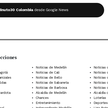
inuto30 Colombia
desde Google News
ecciones
 Telegram
dIn
terest
Noticias de Medellín
Noticias 
ogotá
Noticias de Cali
Noticias
anizales
Noticias de Bello
Noticias
aldas
Noticias de Sabaneta
Noticias 
Noticias de Barbosa
Noticias
rardota
Alcaldía de Medellín
Alcaldía
Chances
Loterías
Entretenimiento
Deportes
nal
Independiente Medellín
Liga Betp