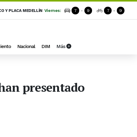
Viernes:
7
-
9
7
-
9
CO Y PLACA MEDELLÍN
iento
Nacional
DIM
Más
e han presentado