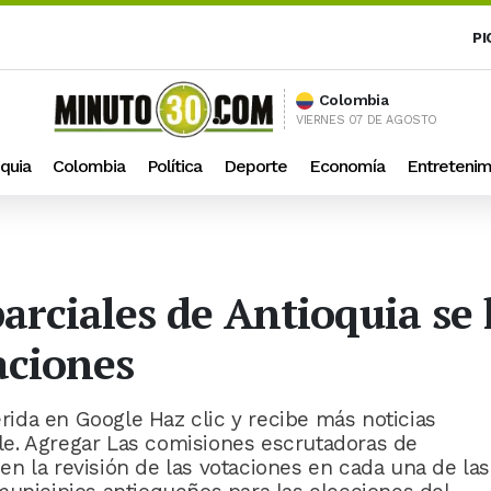
PI
Colombia
VIERNES 07 DE AGOSTO
quia
Colombia
Política
Deporte
Economía
Entretenim
parciales de Antioquia s
aciones
ida en Google Haz clic y recibe más noticias
e. Agregar Las comisiones escrutadoras de
n la revisión de las votaciones en cada una de las