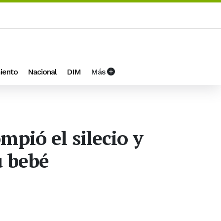
iento
Nacional
DIM
Más
mpió el silecio y
u bebé