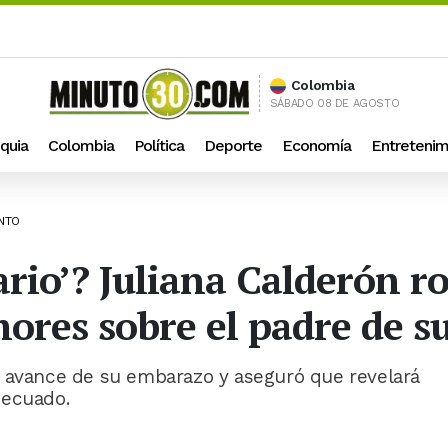
Colombia
SÁBADO 08 DE AGOSTO
quia
Colombia
Política
Deporte
Economía
Entretenim
ENTO
ario’? Juliana Calderón ro
mores sobre el padre de s
l avance de su embarazo y aseguró que revelará
decuado.