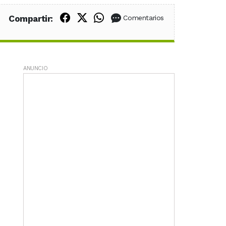
Compartir en Facebook
Compartir en X (Twitter)
Compartir en WhatsApp
Compartir:
Comentarios
ANUNCIO