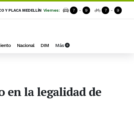
Viernes:
7
-
9
7
-
9
CO Y PLACA MEDELLÍN
iento
Nacional
DIM
Más
en la legalidad de