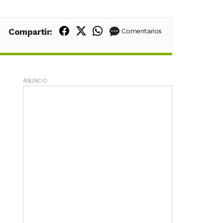
Compartir en Facebook
Compartir en X (Twitter)
Compartir en WhatsApp
Compartir:
Comentarios
ANUNCIO