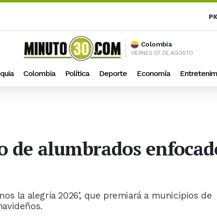
PI
Colombia
VIERNES 07 DE AGOSTO
quia
Colombia
Política
Deporte
Economía
Entretenim
 de alumbrados enfocado 
os la alegría 2026’, que premiará a municipios de
navideños.