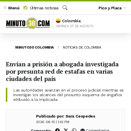
Menú
Últimas noticias
Pico y Placa
Buscar
Colombia
VIERNES 07 DE AGOSTO
MINUTO30 COLOMBIA
NOTICIAS DE COLOMBIA
Envían a prisión a abogada investigada
por presunta red de estafas en varias
ciudades del país
Las autoridades avanzan en el proceso judicial mientras se
investigan los alcances del presunto esquema de engaños
atribuido a la implicada.
Publicado por: Sara Cespedes
2026-06-15 | 1:42 PM
Compartir en Facebook
Compartir en X (Twitter)
Compartir en WhatsApp
Comentarios
Compartir: