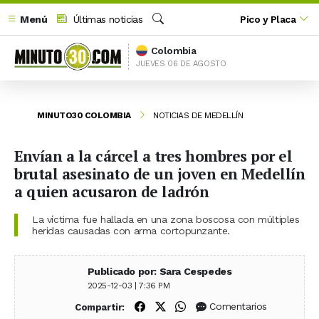
Menú
Últimas noticias
Pico y Placa
Buscar
Colombia
JUEVES 06 DE AGOSTO
MINUTO30 COLOMBIA
NOTICIAS DE MEDELLÍN
Envían a la cárcel a tres hombres por el
brutal asesinato de un joven en Medellín
a quien acusaron de ladrón
La víctima fue hallada en una zona boscosa con múltiples
heridas causadas con arma cortopunzante.
Publicado por: Sara Cespedes
2025-12-03 | 7:36 PM
Compartir en Facebook
Compartir en X (Twitter)
Compartir en WhatsApp
Comentarios
Compartir: