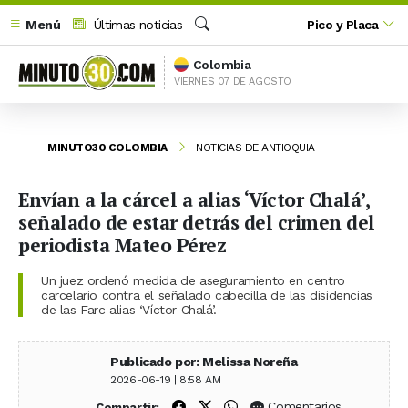
Menú
Últimas noticias
Pico y Placa
Buscar
Colombia
VIERNES 07 DE AGOSTO
MINUTO30 COLOMBIA
NOTICIAS DE ANTIOQUIA
Envían a la cárcel a alias ‘Víctor Chalá’,
señalado de estar detrás del crimen del
periodista Mateo Pérez
Un juez ordenó medida de aseguramiento en centro
carcelario contra el señalado cabecilla de las disidencias
de las Farc alias ‘Víctor Chalá’.
Publicado por: Melissa Noreña
2026-06-19 | 8:58 AM
Compartir en Facebook
Compartir en X (Twitter)
Compartir en WhatsApp
Comentarios
Compartir: