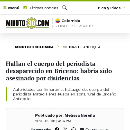
Menú
Últimas noticias
Pico y Placa
Buscar
Colombia
VIERNES 07 DE AGOSTO
MINUTO30 COLOMBIA
NOTICIAS DE ANTIOQUIA
Hallan el cuerpo del periodista
desaparecido en Briceño: habría sido
asesinado por disidencias
Autoridades confirmaron el hallazgo del cuerpo del
periodista Mateo Pérez Rueda en zona rural de Briceño,
Antioquia.
Publicado por: Melissa Noreña
2026-05-08 | 4:56 PM
Compartir en Facebook
Compartir en X (Twitter)
Compartir en WhatsApp
Comentarios
Compartir: