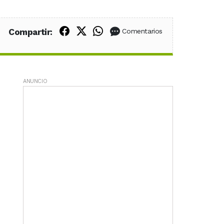
Compartir en Facebook
Compartir en X (Twitter)
Compartir en WhatsApp
Compartir:
Comentarios
ANUNCIO