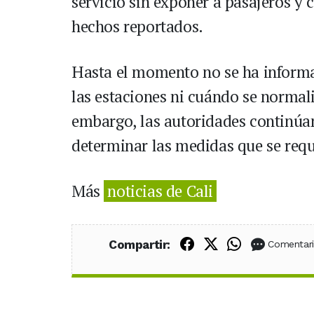
servicio sin exponer a pasajeros y 
hechos reportados.
Hasta el momento no se ha inform
las estaciones ni cuándo se normali
embargo, las autoridades continúa
determinar las medidas que se requ
Más
noticias de Cali
Compartir en Fac
Compartir en X
Compartir
Compartir:
Comentar