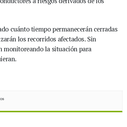
conductores a riesgos derivados de los
ado cuánto tiempo permanecerán cerradas
zarán los recorridos afectados. Sin
n monitoreando la situación para
ieran.
ebook
 (Twitter)
 en WhatsApp
ios