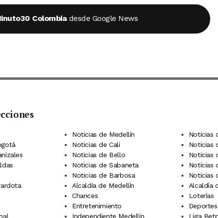
inuto30 Colombia
desde Google News
ecciones
 Telegram
dIn
terest
Noticias de Medellín
Noticias 
ogotá
Noticias de Cali
Noticias
anizales
Noticias de Bello
Noticias
aldas
Noticias de Sabaneta
Noticias 
Noticias de Barbosa
Noticias
rardota
Alcaldía de Medellín
Alcaldía
Chances
Loterías
Entretenimiento
Deportes
nal
Independiente Medellín
Liga Betp