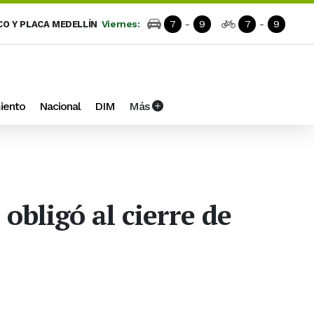
Viernes:
7
-
9
7
-
9
CO Y PLACA MEDELLÍN
iento
Nacional
DIM
Más
obligó al cierre de