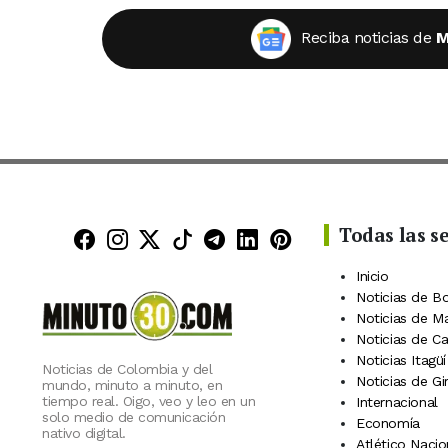
Reciba noticias de
M
Todas las s
Minuto30 en Facebook
Minuto30 en Instagram
Minuto30 en X (Twitter)
Minuto30 en TikTok
Canal de Minuto30 en
Minuto30 en Linke
Minuto30 en Pin
Inicio
Noticias de B
Noticias de M
Noticias de C
Noticias Itagüí
Noticias de Colombia y del
Noticias de Gi
mundo, minuto a minuto, en
tiempo real. Oigo, veo y leo en un
Internacional
solo medio de comunicación
Economía
nativo digital.
Atlético Nacio