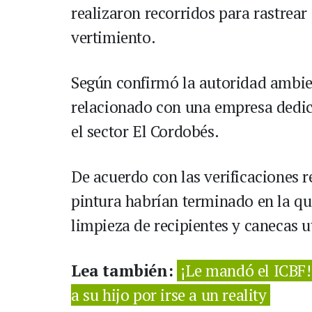
realizaron recorridos para rastrear
vertimiento.
Según confirmó la autoridad ambien
relacionado con una empresa dedica
el sector El Cordobés.
De acuerdo con las verificaciones re
pintura habrían terminado en la qu
limpieza de recipientes y canecas ut
Lea también:
¡Le mandó el ICBF!
a su hijo por irse a un reality