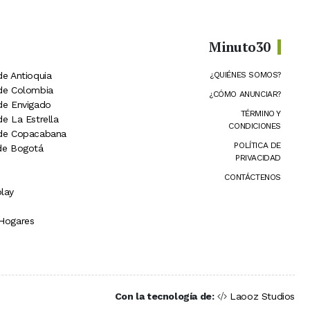
Minuto30
de Antioquia
¿QUIÉNES SOMOS?
 de Colombia
¿CÓMO ANUNCIAR?
 de Envigado
TÉRMINO Y
de La Estrella
CONDICIONES
 de Copacabana
POLÍTICA DE
 de Bogotá
PRIVACIDAD
CONTÁCTENOS
lay
 Hogares
Con la tecnología de:
Laooz Studios