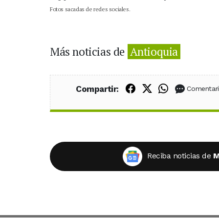
Fotos sacadas de redes sociales.
Más noticias de
Antioquia
Compartir en Fac
Compartir en X
Compartir
Compartir:
Comentar
Reciba noticias de
M