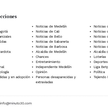
ecciones
 Telegram
dIn
terest
Noticias de Medellín
Noticias 
ogotá
Noticias de Cali
Noticias
anizales
Noticias de Bello
Noticias
aldas
Noticias de Sabaneta
Noticias 
Noticias de Barbosa
Noticias
rardota
Alcaldía de Medellín
Alcaldía
Chances
Loterías
Entretenimiento
Deportes
nal
Independiente Medellín
Liga Betp
ología
Opinión
Política
idas y en adopción
Personas desaparecidas y
Tejiendo
extraviadas
 | info@minuto30.com