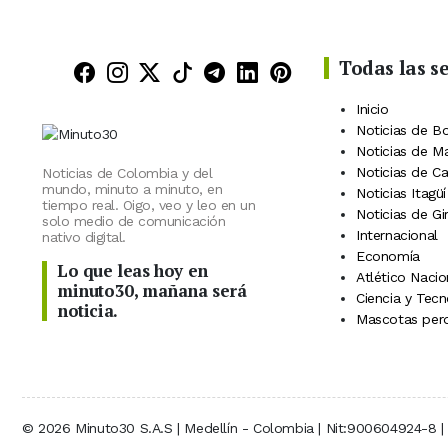
Todas las s
Minuto30 en Facebook
Minuto30 en Instagram
Minuto30 en X (Twitter)
Minuto30 en TikTok
Canal de Minuto30 en
Minuto30 en Linke
Minuto30 en Pin
Inicio
Noticias de B
Noticias de M
Noticias de C
Noticias de Colombia y del
mundo, minuto a minuto, en
Noticias Itagüí
tiempo real. Oigo, veo y leo en un
Noticias de Gi
solo medio de comunicación
Internacional
nativo digital.
Economía
Lo que leas hoy en
Atlético Nacio
minuto30, mañana será
Ciencia y Tecn
noticia.
Mascotas perd
© 2026 Minuto30 S.A.S | Medellín - Colombia | Nit:900604924-8