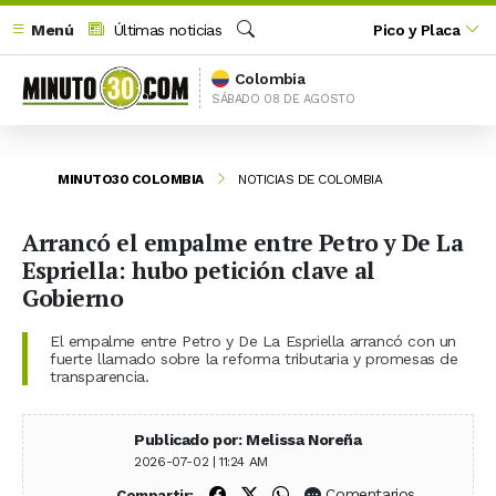
Menú
Últimas noticias
Pico y Placa
Buscar
Colombia
SÁBADO 08 DE AGOSTO
MINUTO30 COLOMBIA
NOTICIAS DE COLOMBIA
Arrancó el empalme entre Petro y De La
Espriella: hubo petición clave al
Gobierno
El empalme entre Petro y De La Espriella arrancó con un
fuerte llamado sobre la reforma tributaria y promesas de
transparencia.
Publicado por: Melissa Noreña
2026-07-02 | 11:24 AM
Compartir en Facebook
Compartir en X (Twitter)
Compartir en WhatsApp
Comentarios
Compartir: