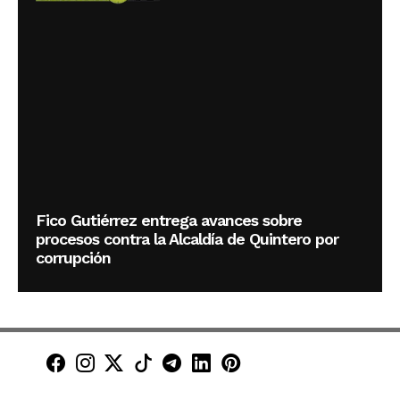
Fico Gutiérrez entrega avances sobre
procesos contra la Alcaldía de Quintero por
corrupción
Minuto30 en Facebook
Minuto30 en Instagram
Minuto30 en X (Twitter)
Minuto30 en TikTok
Canal de Minuto30 en T
Minuto30 en LinkedIn
Minuto30 en Pinte