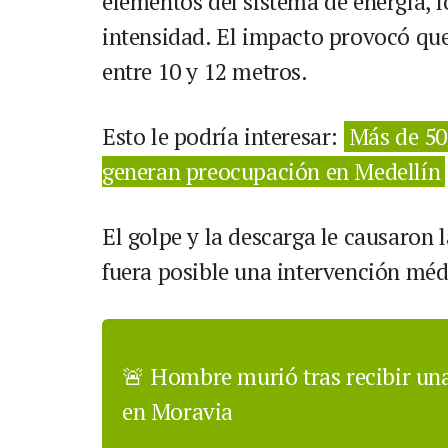
elementos del sistema de energía, l
intensidad. El impacto provocó qu
entre 10 y 12 metros.
Esto le podría interesar:
Más de 50
generan preocupación en Medellín
El golpe y la descarga le causaron l
fuera posible una intervención méd
🚨 Hombre murió tras recibir una
en Moravia