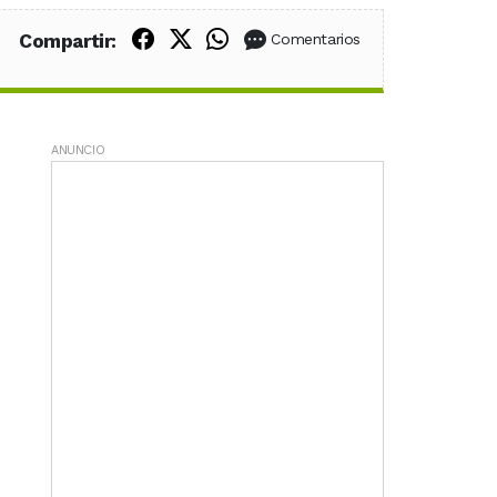
Compartir en Facebook
Compartir en X (Twitter)
Compartir en WhatsApp
Compartir:
Comentarios
ANUNCIO