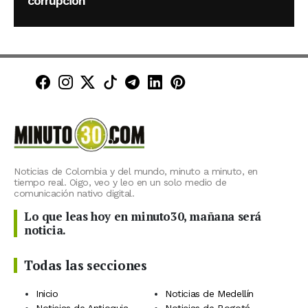
corrupción
Minuto30 en Facebook
Minuto30 en Instagram
Minuto30 en X (Twitter)
Minuto30 en TikTok
Canal de Minuto30 en T
Minuto30 en LinkedIn
Minuto30 en Pinte
Noticias de Colombia y del mundo, minuto a minuto, en
tiempo real. Oigo, veo y leo en un solo medio de
comunicación nativo digital.
Lo que leas hoy en minuto30, mañana será
noticia.
Todas las secciones
Inicio
Noticias de Medellín
Noticias de Antioquia
Noticias de Bogotá