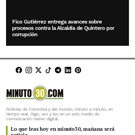
Fico Gutiérrez entrega avances sobre
procesos contra la Alcaldía de Quintero por
corrupción
Minuto30 en Facebook
Minuto30 en Instagram
Minuto30 en X (Twitter)
Minuto30 en TikTok
Canal de Minuto30 en T
Minuto30 en LinkedIn
Minuto30 en Pinte
Noticias de Colombia y del mundo, minuto a minuto, en
tiempo real. Oigo, veo y leo en un solo medio de
comunicación nativo digital.
Lo que leas hoy en minuto30, mañana será
noticia.