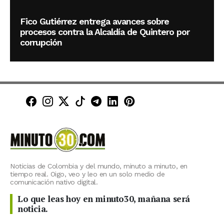
Fico Gutiérrez entrega avances sobre
procesos contra la Alcaldía de Quintero por
corrupción
Minuto30 en Facebook
Minuto30 en Instagram
Minuto30 en X (Twitter)
Minuto30 en TikTok
Canal de Minuto30 en T
Minuto30 en LinkedIn
Minuto30 en Pinte
Noticias de Colombia y del mundo, minuto a minuto, en
tiempo real. Oigo, veo y leo en un solo medio de
comunicación nativo digital.
Lo que leas hoy en minuto30, mañana será
noticia.