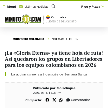
Menú
Últimas noticias
Pico y Placa
Buscar
Colombia
JUEVES 06 DE AGOSTO
MINUTO30 COLOMBIA
NOTICIAS DE DEPORTE
¡La «Gloria Eterna» ya tiene hoja de ruta!
Así quedaron los grupos en Libertadores
para los equipos colombianos en 2026
La acción comenzará después de Semana Santa
Publicado por: SoloDuque
2026-03-19 | 8:33 PM
Compartir en Facebook
Compartir en X (Twitter)
Compartir en WhatsApp
Comentarios
Compartir: