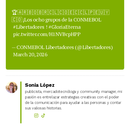
🏆🇦🇷🇧🇴🇧🇷🇨🇱🇨🇴🇪🇨🇨🇱🇵🇪🇺🇾
🇨🇴 ¡Los ocho grupos de la CONMEBOL
#Libertadores
!
#GloriaEterna
pic.twitter.com/H1NVBcpHPP
— CONMEBOL Libertadores (@Libertadores)
March 20, 2026
Sonia López
publicista, mercadotecnóloga y community manager, mi
pasión es entrelazar estrategias creativas con el poder
de la comunicación para ayudar a las personas y contar
sus valiosas historias.