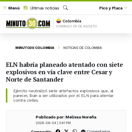
Menú
Últimas noticias
Pico y Placa
Buscar
Colombia
DOMINGO 09 DE AGOSTO
MINUTO30 COLOMBIA
NOTICIAS DE COLOMBIA
ELN habría planeado atentado con siete
explosivos en vía clave entre Cesar y
Norte de Santander
Ejército neutralizó siete artefactos explosivos que, al
parecer, iban a ser utilizados por el ELN para atentar
contra civiles.
Publicado por: Melissa Noreña
2026-06-04 | 3:41 PM
Compartir en Facebook
Compartir en X (Twitter)
Compartir en WhatsApp
Comentarios
Compartir: