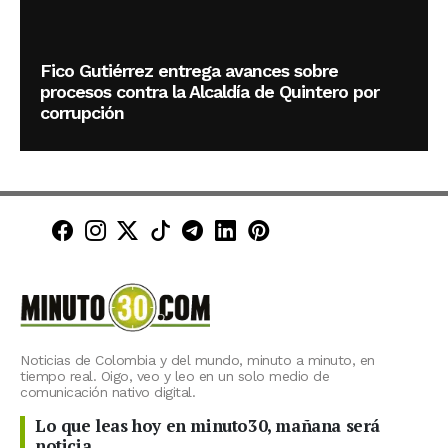
Fico Gutiérrez entrega avances sobre
procesos contra la Alcaldía de Quintero por
corrupción
Minuto30 en Facebook
Minuto30 en Instagram
Minuto30 en X (Twitter)
Minuto30 en TikTok
Canal de Minuto30 en T
Minuto30 en LinkedIn
Minuto30 en Pinte
Noticias de Colombia y del mundo, minuto a minuto, en
tiempo real. Oigo, veo y leo en un solo medio de
comunicación nativo digital.
Lo que leas hoy en minuto30, mañana será
noticia.