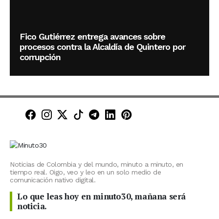
Fico Gutiérrez entrega avances sobre
procesos contra la Alcaldía de Quintero por
corrupción
Minuto30 en Facebook
Minuto30 en Instagram
Minuto30 en X (Twitter)
Minuto30 en TikTok
Canal de Minuto30 en T
Minuto30 en LinkedIn
Minuto30 en Pinte
Noticias de Colombia y del mundo, minuto a minuto, en
tiempo real. Oigo, veo y leo en un solo medio de
comunicación nativo digital.
Lo que leas hoy en minuto30, mañana será
noticia.