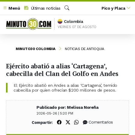
Menú
Últimas noticias
Pico y Placa
Buscar
Colombia
VIERNES 07 DE AGOSTO
MINUTO30 COLOMBIA
NOTICIAS DE ANTIOQUIA
Ejército abatió a alias ‘Cartagena’,
cabecilla del Clan del Golfo en Andes
El Ejército abatió en Andes a alias ‘Cartagena’, temido
cabecilla por quien ofrecían $200 millones de pesos.
Publicado por: Melissa Noreña
2026-05-26 | 5:20 PM
Compartir en Facebook
Compartir en X (Twitter)
Compartir en WhatsApp
Comentarios
Compartir: