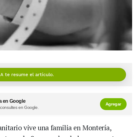
IA te resume el artículo.
a en Google
Agregar
 consultes en Google.
itario vive una familia en Montería,