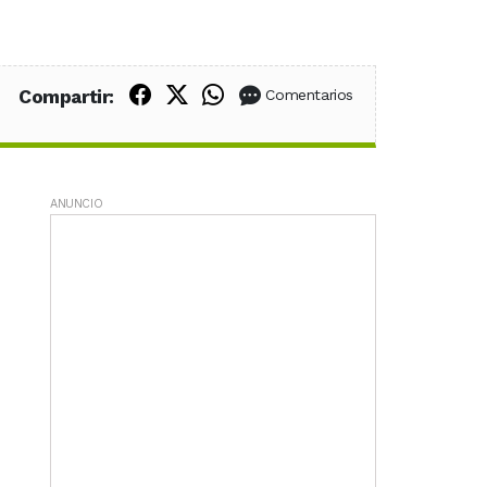
Compartir en Facebook
Compartir en X (Twitter)
Compartir en WhatsApp
Compartir:
Comentarios
ANUNCIO