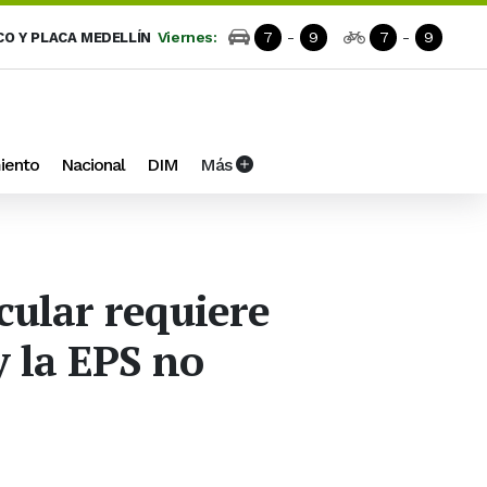
Viernes:
7
-
9
7
-
9
CO Y PLACA MEDELLÍN
iento
Nacional
DIM
Más
ular requiere
y la EPS no