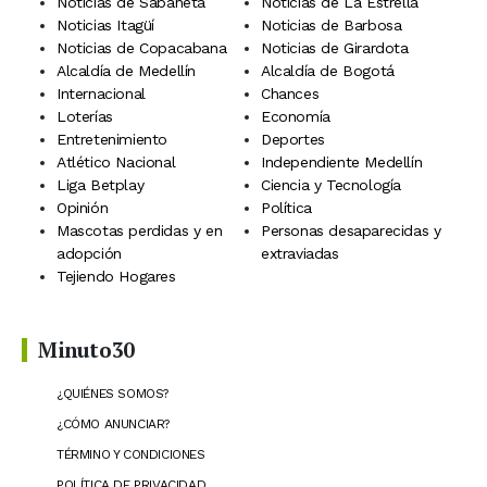
Noticias de Sabaneta
Noticias de La Estrella
Noticias Itagüí
Noticias de Barbosa
Noticias de Copacabana
Noticias de Girardota
Alcaldía de Medellín
Alcaldía de Bogotá
Internacional
Chances
Loterías
Economía
Entretenimiento
Deportes
Atlético Nacional
Independiente Medellín
Liga Betplay
Ciencia y Tecnología
Opinión
Política
Mascotas perdidas y en
Personas desaparecidas y
adopción
extraviadas
Tejiendo Hogares
Minuto30
¿QUIÉNES SOMOS?
¿CÓMO ANUNCIAR?
TÉRMINO Y CONDICIONES
POLÍTICA DE PRIVACIDAD