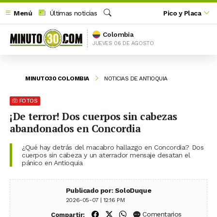
Menú
Últimas noticias
Pico y Placa
Buscar
Colombia
JUEVES 06 DE AGOSTO
MINUTO30 COLOMBIA
NOTICIAS DE ANTIOQUIA
FOTOS
¡De terror! Dos cuerpos sin cabezas
abandonados en Concordia
¿Qué hay detrás del macabro hallazgo en Concordia? Dos
cuerpos sin cabeza y un aterrador mensaje desatan el
pánico en Antioquia
Publicado por: SoloDuque
2026-05-07 | 12:16 PM
Compartir en Facebook
Compartir en X (Twitter)
Compartir en WhatsApp
Comentarios
Compartir: