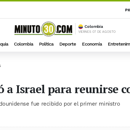
PI
Colombia
VIERNES 07 DE AGOSTO
quia
Colombia
Política
Deporte
Economía
Entretenim
S
a Israel para reunirse co
adounidense fue recibido por el primer ministro