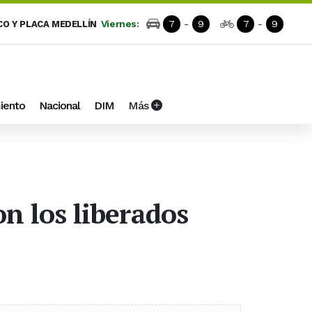
Viernes:
7
-
9
7
-
9
CO Y PLACA MEDELLÍN
iento
Nacional
DIM
Más
n los liberados