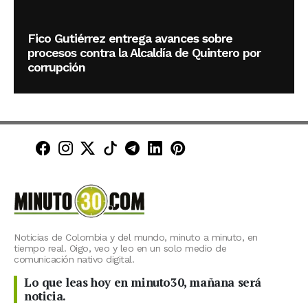
Fico Gutiérrez entrega avances sobre
procesos contra la Alcaldía de Quintero por
corrupción
Minuto30 en Facebook
Minuto30 en Instagram
Minuto30 en X (Twitter)
Minuto30 en TikTok
Canal de Minuto30 en T
Minuto30 en LinkedIn
Minuto30 en Pinte
Noticias de Colombia y del mundo, minuto a minuto, en
tiempo real. Oigo, veo y leo en un solo medio de
comunicación nativo digital.
Lo que leas hoy en minuto30, mañana será
noticia.