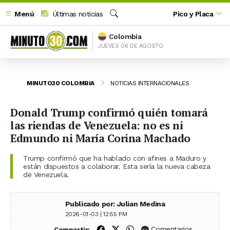
Menú
Últimas noticias
Pico y Placa
Buscar
Colombia
JUEVES 06 DE AGOSTO
MINUTO30 COLOMBIA
NOTICIAS INTERNACIONALES
Donald Trump confirmó quién tomará
las riendas de Venezuela: no es ni
Edmundo ni María Corina Machado
Trump confirmó que ha hablado con afines a Maduro y
están dispuestos a colaborar. Esta sería la nueva cabeza
de Venezuela.
Publicado por: Julian Medina
2026-01-03 | 12:55 PM
Compartir en Facebook
Compartir en X (Twitter)
Compartir en WhatsApp
Comentarios
Compartir: