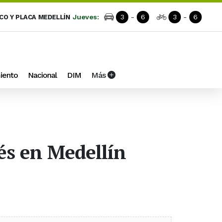
Jueves:
3
-
6
3
-
6
ICO Y PLACA MEDELLÍN
iento
Nacional
DIM
Más
lés en Medellín