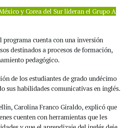
México y Corea del Sur lideran el Grupo A
el programa cuenta con una inversión
esos destinados a procesos de formación,
ñamiento pedagógico.
ción de los estudiantes de grado undécimo
do sus habilidades comunicativas en inglés.
llín, Carolina Franco Giraldo, explicó que
venes cuenten con herramientas que les
dades y que el aprendizaje del inglés deje