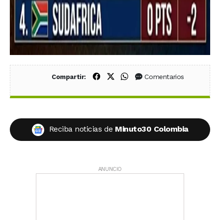
Compartir en Facebook
Compartir en X (Twitter)
Compartir en WhatsApp
Comentarios
Compartir:
Reciba noticias de
Minuto30 Colombia
ANUNCIO