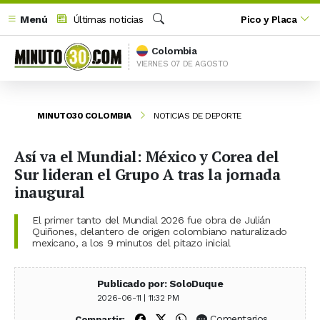
Menú
Últimas noticias
Pico y Placa
Buscar
Colombia
VIERNES 07 DE AGOSTO
MINUTO30 COLOMBIA
NOTICIAS DE DEPORTE
Así va el Mundial: México y Corea del
Sur lideran el Grupo A tras la jornada
inaugural
El primer tanto del Mundial 2026 fue obra de Julián
Quiñones, delantero de origen colombiano naturalizado
mexicano, a los 9 minutos del pitazo inicial
Publicado por: SoloDuque
2026-06-11 | 11:32 PM
Compartir en Facebook
Compartir en X (Twitter)
Compartir en WhatsApp
Comentarios
Compartir: