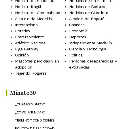
Noticias de Sabaneta
Noticias de La Estrella
Noticias Itagüí
Noticias de Barbosa
Noticias de Copacabana
Noticias de Girardota
Alcaldía de Medellín
Alcaldía de Bogotá
Internacional
Chances
Loterías
Economía
Entretenimiento
Deportes
Atlético Nacional
Independiente Medellín
Liga Betplay
Ciencia y Tecnología
Opinión
Política
Mascotas perdidas y en
Personas desaparecidas y
adopción
extraviadas
Tejiendo Hogares
Minuto30
¿QUIÉNES SOMOS?
¿CÓMO ANUNCIAR?
TÉRMINO Y CONDICIONES
POLÍTICA DE PRIVACIDAD